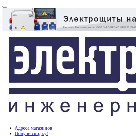
Адреса магазинов
Получи скидку!