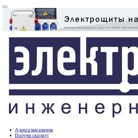
Адреса магазинов
Получи скидку!