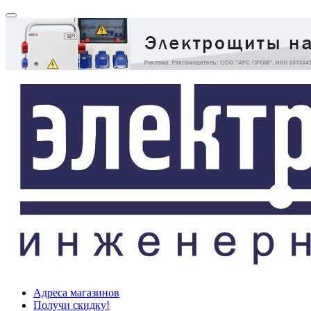
Адреса магазинов
Получи скидку!