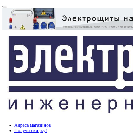
Адреса магазинов
Получи скидку!