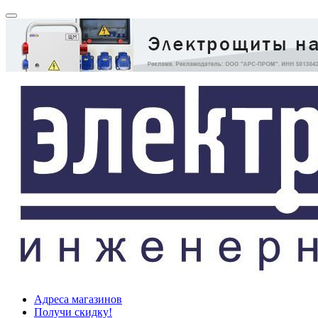
Адреса магазинов
Получи скидку!