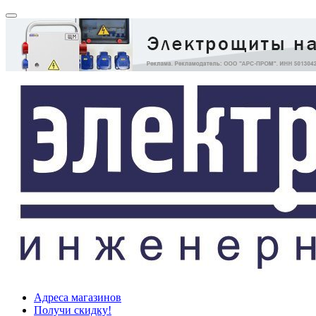
Адреса магазинов
Получи скидку!