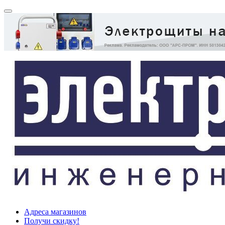
Адреса магазинов
Получи скидку!