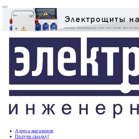
Адреса магазинов
Получи скидку!