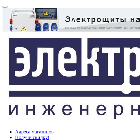
Адреса магазинов
Получи скидку!