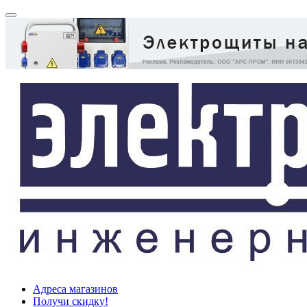
Адреса магазинов
Получи скидку!