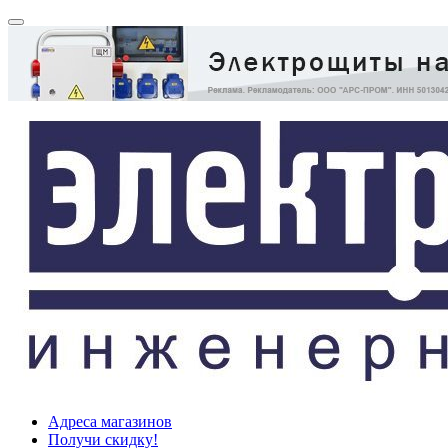
Адреса магазинов
Получи скидку!