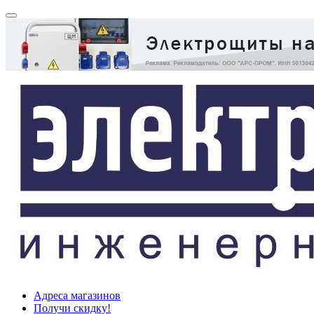
Адреса магазинов
Получи скидку!