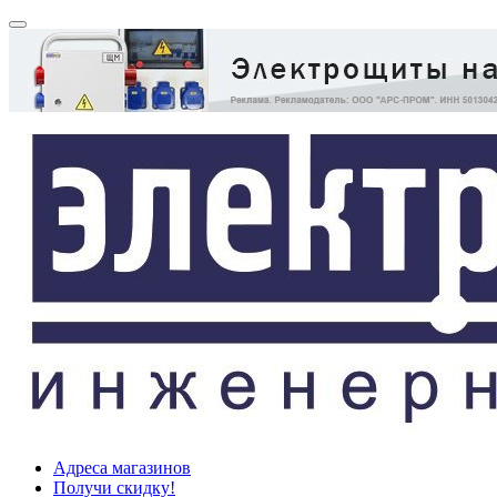
Адреса магазинов
Получи скидку!