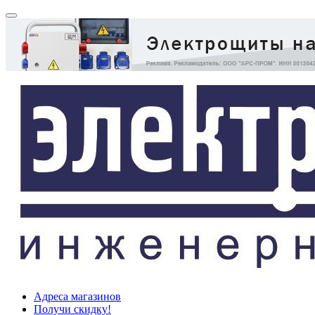
Адреса магазинов
Получи скидку!