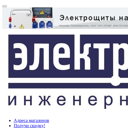
Адреса магазинов
Получи скидку!