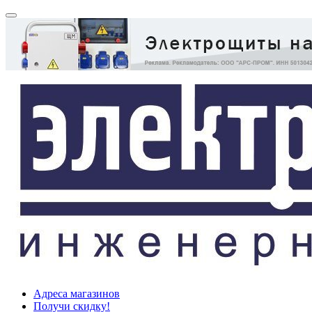
Адреса магазинов
Получи скидку!