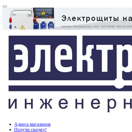
Адреса магазинов
Получи скидку!