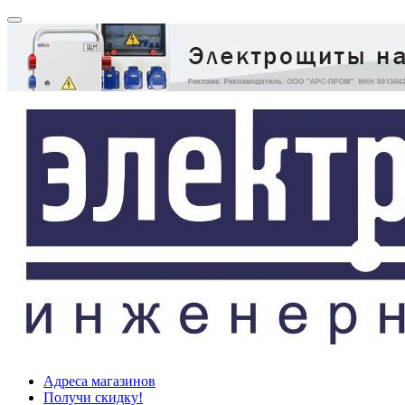
Адреса магазинов
Получи скидку!