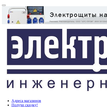
Адреса магазинов
Получи скидку!