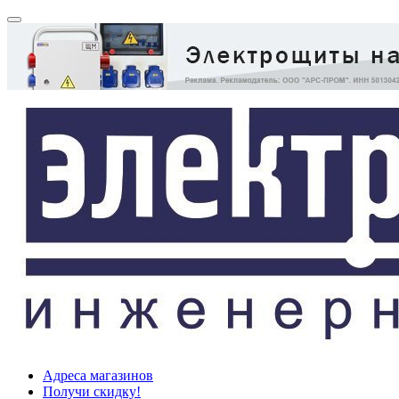
Адреса магазинов
Получи скидку!