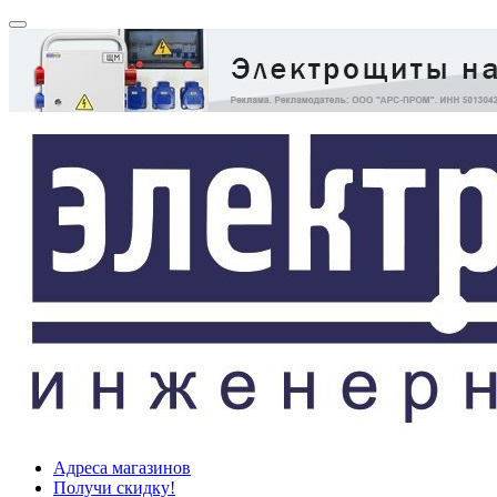
Адреса магазинов
Получи скидку!