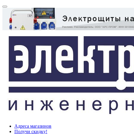
Адреса магазинов
Получи скидку!